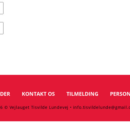
DER
KONTAKT OS
TILMELDING
PERSO
6 © Vejlauget Tisvilde Lundevej • info.tisvildelunde@gmail